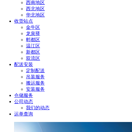
西南地区
西北地区
华北地区
收货站点
金牛区
龙泉驿
郫都区
温江区
新都区
双流区
配送安装
定制配送
吊装服务
搬运服务
安装服务
仓储服务
公司动态
我们的动态
运单查询