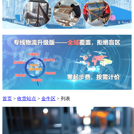
首页
>
收货站点
>
金牛区
> 列表