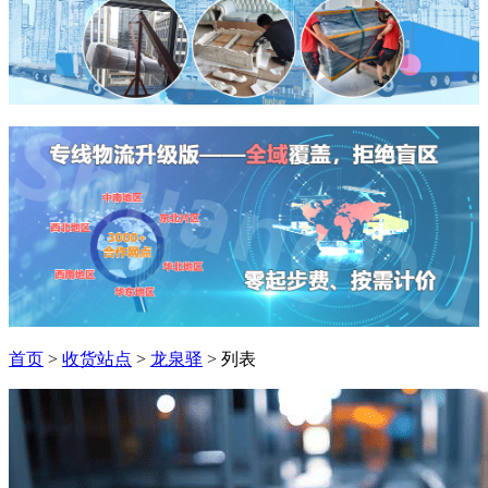
首页
>
收货站点
>
龙泉驿
> 列表