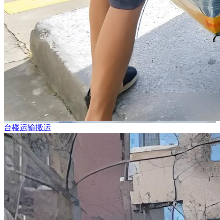
台楼运输搬运