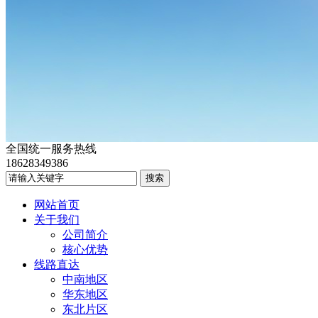
全国统一服务热线
18628349386
网站首页
关于我们
公司简介
核心优势
线路直达
中南地区
华东地区
东北片区